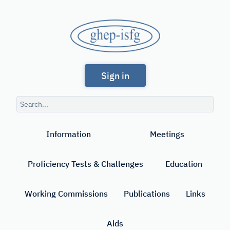
Skip
to
GHEP
main
content
-
Spanish
ISFG
Sign in
and
Portuguese-
Search
speaking
query
Search
Working
Information
Meetings
Group
of
Proficiency Tests & Challenges
Education
the
International
Working Commissions
Publications
Links
Society
Aids
for