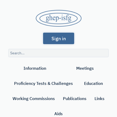
Skip
to
GHEP
main
content
-
Spanish
ISFG
Sign in
and
Portuguese-
Search
speaking
query
Search
Working
Information
Meetings
Group
of
Proficiency Tests & Challenges
Education
the
International
Working Commissions
Publications
Links
Society
Aids
for