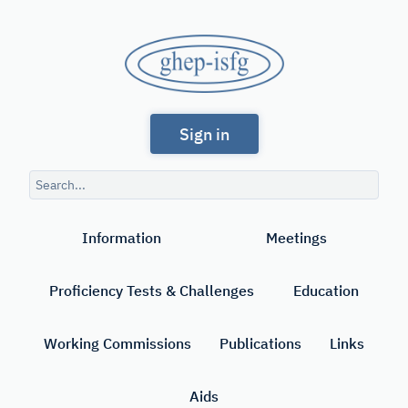
Skip
to
GHEP
main
content
-
Spanish
ISFG
Sign in
and
Portuguese-
Search
speaking
query
Search
Working
Information
Meetings
Group
of
Proficiency Tests & Challenges
Education
the
International
Working Commissions
Publications
Links
Society
Aids
for