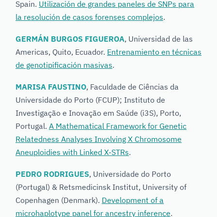
Spain.
Utilización de grandes paneles de SNPs para
la resolución de casos forenses complejos
.
GERMÁN BURGOS FIGUEROA
, Universidad de las
Americas, Quito, Ecuador.
Entrenamiento en técnicas
de genotipificación masivas
.
MARISA FAUSTINO
, Faculdade de Ciências da
Universidade do Porto (FCUP); Instituto de
Investigação e Inovação em Saúde (i3S), Porto,
Portugal.
A Mathematical Framework for Genetic
Relatedness Analyses Involving X Chromosome
Aneuploidies with Linked X-STRs
.
PEDRO RODRIGUES
, Universidade do Porto
(Portugal) & Retsmedicinsk Institut, University of
Copenhagen (Denmark).
Development of a
microhaplotype panel for ancestry inference
.