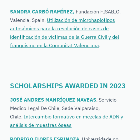
SANDRA CARBÓ RAMÍREZ,
Fundación FISABIO,
Valencia, Spain.
Utilización de microhaplotipos
autosómicos para la resolución de casos de
identificación de víctimas de la Guerra Civil y del
franquismo en la Comunitat Valenciana
.
SCHOLARSHIPS AWARDED IN 2023
JOSÉ ANDRES MANRÍQUEZ NAVEAS
, Servicio
Medico Legal De Chile, Sede Valparaiso,
Chile.
Intercambio formativo en mezclas de ADN y
análisis de muestras óseas
RODRIGO FLORES ESPINOZA
, Universidade do