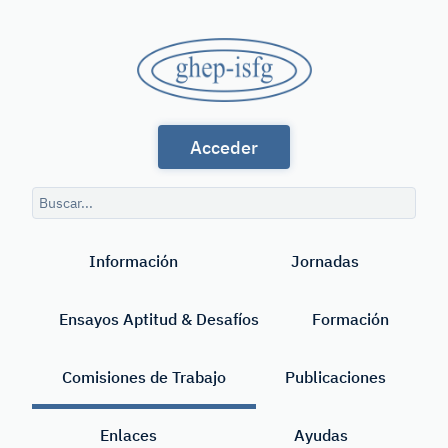
Saltar
al
GHEP
contenido
principal
-
Grupo
ISFG
Acceder
de
Habla
Consulta
Española
de
Buscar
búsqueda
y
Información
Jornadas
Portuguesa
de
Ensayos Aptitud & Desafíos
Formación
la
International
Comisiones de Trabajo
Publicaciones
Society
Enlaces
Ayudas
for