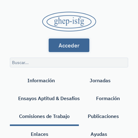
Saltar
al
GHEP
contenido
principal
-
Grupo
ISFG
Acceder
de
Habla
Consulta
Española
de
Buscar
búsqueda
y
Información
Jornadas
Portuguesa
de
Ensayos Aptitud & Desafíos
Formación
la
International
Comisiones de Trabajo
Publicaciones
Society
Enlaces
Ayudas
for