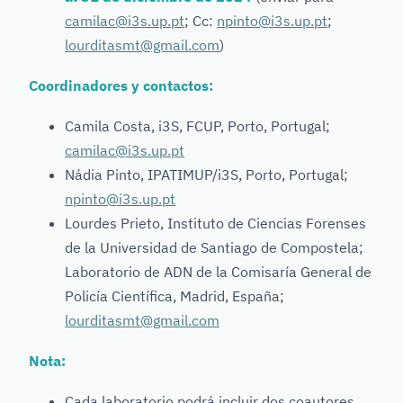
camilac@i3s.up.pt
; Cc:
npinto@i3s.up.pt
;
lourditasmt@gmail.com
)
Coordinadores y contactos:
Camila Costa, i3S, FCUP, Porto, Portugal;
camilac@i3s.up.pt
Nádia Pinto, IPATIMUP/i3S, Porto, Portugal;
npinto@i3s.up.pt
Lourdes Prieto, Instituto de Ciencias Forenses
de la Universidad de Santiago de Compostela;
Laboratorio de ADN de la Comisaría General de
Policía Científica, Madrid, España;
lourditasmt@gmail.com
Nota:
Cada laboratorio podrá incluir dos coautores