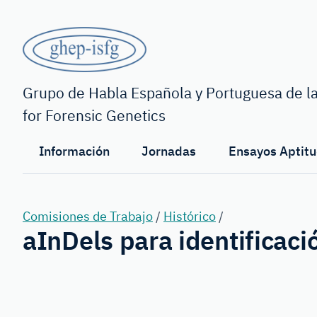
Saltar
al
contenido
principal
GHEP
-
Grupo de Habla Española y Portuguesa de la
for Forensic Genetics
ISFG
Información
Jornadas
Ensayos Aptitu
Comisiones de Trabajo
/
Histórico
/
aInDels para identificaci