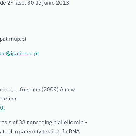
 de 2ª fase: 30 de junio 2013
ipatimup.pt
ao@ipatimup.pt
rracedo, L. Gusmão (2009) A new
eletion
0.
esis of 38 noncoding biallelic mini-
ool in paternity testing. In DNA