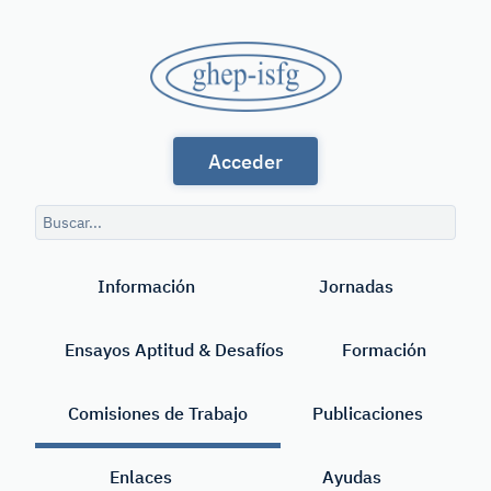
Saltar
al
GHEP
contenido
principal
-
Grupo
ISFG
Acceder
de
Habla
Consulta
Española
de
Buscar
búsqueda
y
Información
Jornadas
Portuguesa
de
Ensayos Aptitud & Desafíos
Formación
la
International
Comisiones de Trabajo
Publicaciones
Society
Enlaces
Ayudas
for