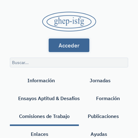
Saltar
al
GHEP
contenido
principal
-
Grupo
ISFG
Acceder
de
Habla
Consulta
Española
de
Buscar
búsqueda
y
Información
Jornadas
Portuguesa
de
Ensayos Aptitud & Desafíos
Formación
la
International
Comisiones de Trabajo
Publicaciones
Society
Enlaces
Ayudas
for