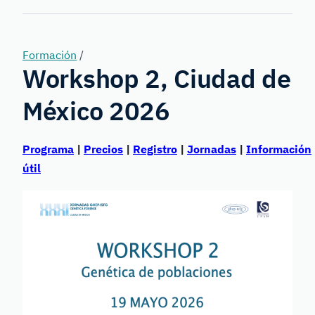
Forensic
Genetics
Formación
/
Workshop 2, Ciudad de
México 2026
Programa
|
Precios
|
Registro
|
Jornadas
|
Información
útil