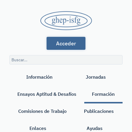
Saltar
al
GHEP
contenido
principal
-
Grupo
ISFG
Acceder
de
Habla
Consulta
Española
de
Buscar
búsqueda
y
Información
Jornadas
Portuguesa
de
Ensayos Aptitud & Desafíos
Formación
la
International
Comisiones de Trabajo
Publicaciones
Society
Enlaces
Ayudas
for