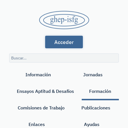
Saltar
al
GHEP
contenido
principal
-
Grupo
ISFG
Acceder
de
Habla
Consulta
Española
de
Buscar
búsqueda
y
Información
Jornadas
Portuguesa
de
Ensayos Aptitud & Desafíos
Formación
la
International
Comisiones de Trabajo
Publicaciones
Society
Enlaces
Ayudas
for