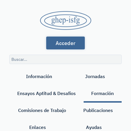
Saltar
al
GHEP
contenido
principal
-
Grupo
ISFG
Acceder
de
Habla
Consulta
Española
de
Buscar
búsqueda
y
Información
Jornadas
Portuguesa
de
Ensayos Aptitud & Desafíos
Formación
la
International
Comisiones de Trabajo
Publicaciones
Society
Enlaces
Ayudas
for