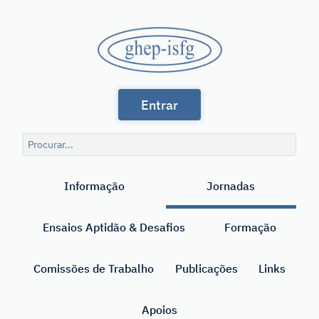
Saltar
para
GHEP
o
conteúdo
-
principal
Grupo
ISFG
Entrar
de
Línguas
Consulta
Espanhola
de
Pesquisar
pesquisa
e
Informação
Jornadas
Portuguesa
da
Ensaios Aptidão & Desafios
Formação
International
Society
Comissões de Trabalho
Publicações
Links
for
Apoios
Forensic