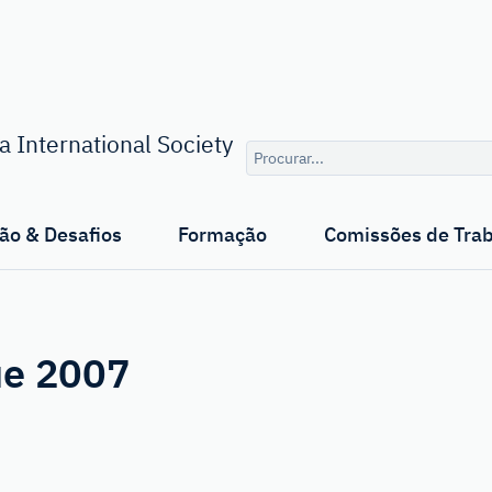
Consulta
 International Society
de
pesquisa
ão & Desafios
Formação
Comissões de Tra
ue 2007