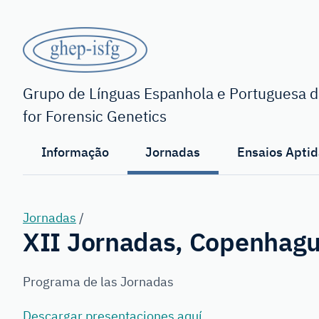
Saltar
para
o
conteúdo
GHEP
principal
-
Grupo de Línguas Espanhola e Portuguesa da
for Forensic Genetics
ISFG
Informação
Jornadas
Ensaios Aptid
Jornadas
/
XII Jornadas, Copenhag
Programa de las Jornadas
Descargar presentaciones aquí