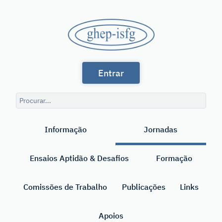
Saltar
para
GHEP
o
conteúdo
-
principal
Grupo
ISFG
Entrar
de
Línguas
Consulta
Espanhola
de
Pesquisar
pesquisa
e
Informação
Jornadas
Portuguesa
da
Ensaios Aptidão & Desafios
Formação
International
Society
Comissões de Trabalho
Publicações
Links
for
Apoios
Forensic