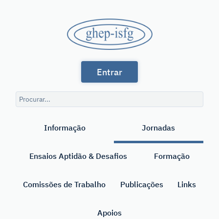
Saltar
para
GHEP
o
conteúdo
-
principal
Grupo
ISFG
Entrar
de
Línguas
Consulta
Espanhola
de
Pesquisar
pesquisa
e
Informação
Jornadas
Portuguesa
da
Ensaios Aptidão & Desafios
Formação
International
Society
Comissões de Trabalho
Publicações
Links
for
Apoios
Forensic