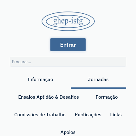
Saltar
para
GHEP
o
conteúdo
-
principal
Grupo
ISFG
Entrar
de
Línguas
Consulta
Espanhola
de
Pesquisar
pesquisa
e
Informação
Jornadas
Portuguesa
da
Ensaios Aptidão & Desafios
Formação
International
Society
Comissões de Trabalho
Publicações
Links
for
Apoios
Forensic