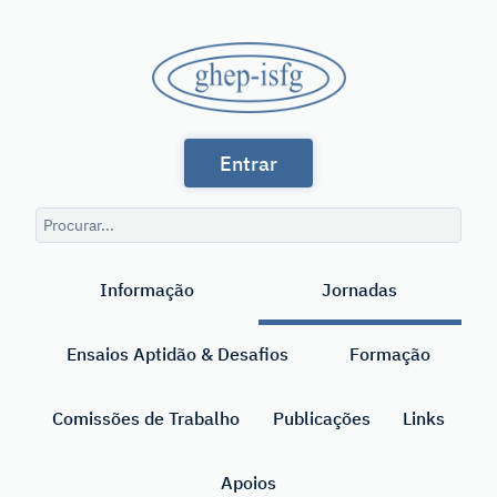
Saltar
para
GHEP
o
conteúdo
-
principal
Grupo
ISFG
Entrar
de
Línguas
Consulta
Espanhola
de
Pesquisar
pesquisa
e
Informação
Jornadas
Portuguesa
da
Ensaios Aptidão & Desafios
Formação
International
Society
Comissões de Trabalho
Publicações
Links
for
Apoios
Forensic