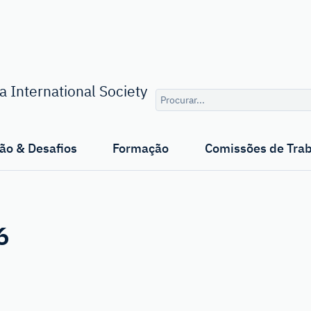
Consulta
 International Society
de
pesquisa
ão & Desafios
Formação
Comissões de Tra
6