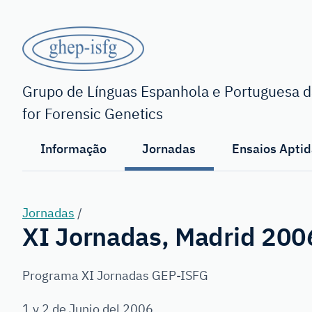
Saltar
para
o
conteúdo
GHEP
principal
-
Grupo de Línguas Espanhola e Portuguesa da
for Forensic Genetics
ISFG
Informação
Jornadas
Ensaios Aptid
Jornadas
/
XI Jornadas, Madrid 200
Programa XI Jornadas GEP-ISFG
1 y 2 de Junio del 2006