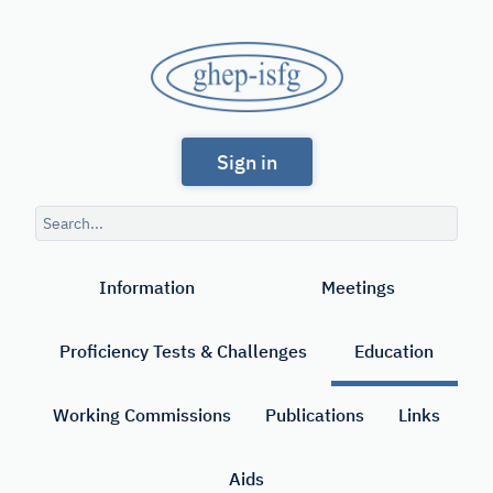
Skip
to
GHEP
main
content
-
Spanish
ISFG
Sign in
and
Portuguese-
Search
speaking
query
Search
Working
Information
Meetings
Group
of
Proficiency Tests & Challenges
Education
the
International
Working Commissions
Publications
Links
Society
Aids
for