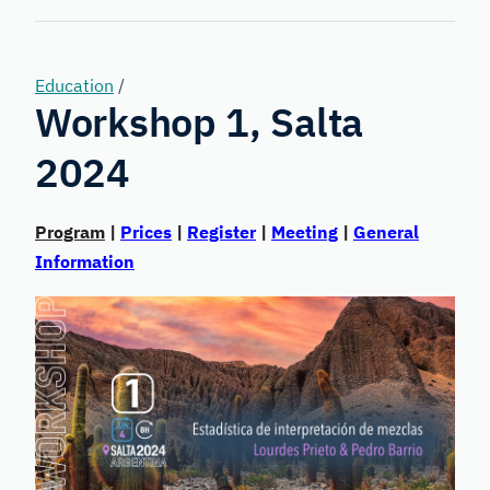
Forensic
Genetics
Education
/
Workshop 1, Salta
2024
Program
|
Prices
|
Register
|
Meeting
|
General
Information