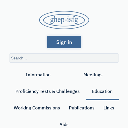
Skip
to
GHEP
main
content
-
Spanish
ISFG
Sign in
and
Portuguese-
Search
speaking
query
Search
Working
Information
Meetings
Group
of
Proficiency Tests & Challenges
Education
the
International
Working Commissions
Publications
Links
Society
Aids
for