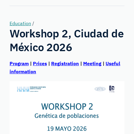
Forensic
Genetics
Education
/
Workshop 2, Ciudad de
México 2026
Program
|
Prices
|
Registration
|
Meeting
|
Useful
information