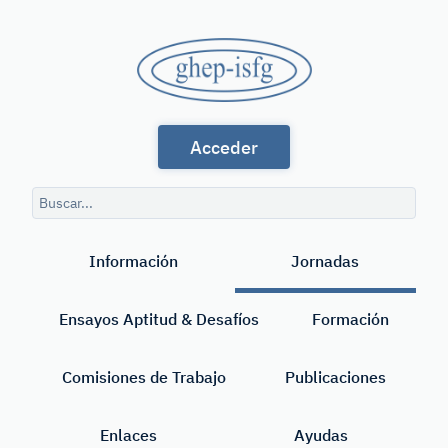
Saltar
al
GHEP
contenido
principal
-
Grupo
ISFG
Acceder
de
Habla
Consulta
Española
de
Buscar
búsqueda
y
Información
Jornadas
Portuguesa
de
Ensayos Aptitud & Desafíos
Formación
la
International
Comisiones de Trabajo
Publicaciones
Society
Enlaces
Ayudas
for