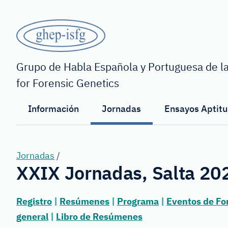
Saltar
al
contenido
principal
GHEP
-
Grupo de Habla Española y Portuguesa de la
for Forensic Genetics
ISFG
Información
Jornadas
Ensayos Aptitu
Jornadas
/
XXIX Jornadas, Salta 20
Registro
|
Resúmenes
|
Programa
|
Eventos de Fo
general
|
Libro de Resúmenes