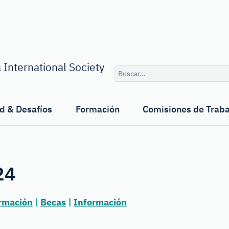
Consulta
 International Society
de
búsqueda
d & Desafíos
Formación
Comisiones de Traba
24
rmación
|
Becas
|
Información