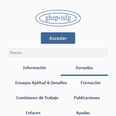
Saltar
al
GHEP
contenido
principal
-
Grupo
ISFG
Acceder
de
Habla
Consulta
Española
de
Buscar
búsqueda
y
Información
Jornadas
Portuguesa
de
Ensayos Aptitud & Desafíos
Formación
la
International
Comisiones de Trabajo
Publicaciones
Society
Enlaces
Ayudas
for