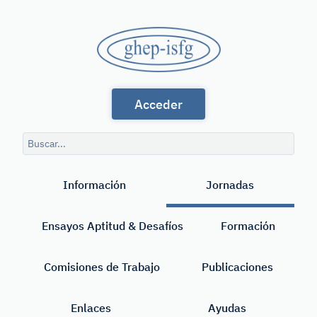
Saltar
al
GHEP
contenido
principal
-
Grupo
ISFG
Acceder
de
Habla
Consulta
Española
de
Buscar
búsqueda
y
Información
Jornadas
Portuguesa
de
Ensayos Aptitud & Desafíos
Formación
la
International
Comisiones de Trabajo
Publicaciones
Society
Enlaces
Ayudas
for