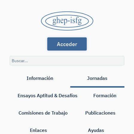
Saltar
al
GHEP
contenido
principal
-
Grupo
ISFG
Acceder
de
Habla
Consulta
Española
de
Buscar
búsqueda
y
Información
Jornadas
Portuguesa
de
Ensayos Aptitud & Desafíos
Formación
la
International
Comisiones de Trabajo
Publicaciones
Society
Enlaces
Ayudas
for