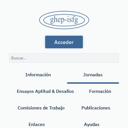
Saltar
al
GHEP
contenido
principal
-
Grupo
ISFG
Acceder
de
Habla
Consulta
Española
de
Buscar
búsqueda
y
Información
Jornadas
Portuguesa
de
Ensayos Aptitud & Desafíos
Formación
la
International
Comisiones de Trabajo
Publicaciones
Society
Enlaces
Ayudas
for